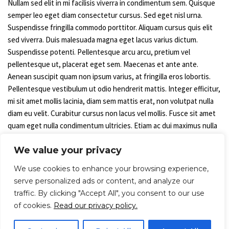
Nullam sed elit in mi facilisis viverra in condimentum sem. Quisque 
semper leo eget diam consectetur cursus. Sed eget nisl urna. 
Suspendisse fringilla commodo porttitor. Aliquam cursus quis elit 
sed viverra. Duis malesuada magna eget lacus varius dictum. 
Suspendisse potenti. Pellentesque arcu arcu, pretium vel 
pellentesque ut, placerat eget sem. Maecenas et ante ante. 
Aenean suscipit quam non ipsum varius, at fringilla eros lobortis. 
Pellentesque vestibulum ut odio hendrerit mattis. Integer efficitur, 
mi sit amet mollis lacinia, diam sem mattis erat, non volutpat nulla 
diam eu velit. Curabitur cursus non lacus vel mollis. Fusce sit amet 
quam eget nulla condimentum ultricies. Etiam ac dui maximus nulla 
malesuada interdum.
We value your privacy
Sed eu dolor sem. Orci varius natoque penatibus et magnis dis 
We use cookies to enhance your browsing experience,
parturient montes, nascetur ridiculus mus. Vestibulum ante ipsum 
serve personalized ads or content, and analyze our
primis in faucibus orci luctus et ultrices posuere cubilia Curae; Duis 
traffic. By clicking "Accept All", you consent to our use
et scelerisque nisi, eu volutpat libero. Aliquam vitae sapien metus. 
of cookies.
Read our privacy policy.
Nulla facilisi. Nulla facilisi. Suspendisse lacinia scelerisque tristique. 
Aenean consequat consectetur quam eu sodales.